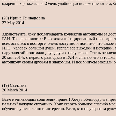
одаренных разжевывает.Очень удобное расположение класса,Х
(20) Ирина Геннадьевна
27 May 2014
Здравствуйте, хочу поблагодарить коллектив автошколы за дос
ГАИ. Теперь о плюсах: Высококвалифицированный преподаватель
всех осталась в восторге, очень доступно и понятно, что само
И.Ю., человек большой души, терпел все выходки и истерики, 
пару занятий понимали друг друга с полу слова. Очень отзывч
20 мая 2014г. с первого раза сдала в ГАИ и считаю что автошк
автошколу своим друзьям и знакомым. И все минусы закрыли 
(19) Светлана
20 March 2014
Всем начинающим водителям привет! Хочу поблагодарить препод
пальцах" каждую ситуацию. Хочу сказать большое спасибо мое
обучение у него легко и интересно. Всем, кто не уверен за ру