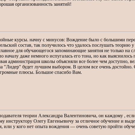
орошая организованность занятий!
тойные курсы. начну с минусов: Вождение было с большими перер
ский состав, так получилось что удалось послушать теорию у т
е главное для обучающегося запоминающие занятия не только на с
по началу даже немного испугалась его тона, но как выяснилось
ивая администрация школы объясняли все более чем доступно, в
ола "Лидер" будет лучшим выбором. В целом все очень достойно.
огромные плюсы. Большое спасибо Вам.
авателя теории Александра Валентиновича, он каждому , если о
му инструктору Олегу Евгеньевичу за отличное обучение и выд
лем, или у кого нет опыта вождения — очень советую пройти обу