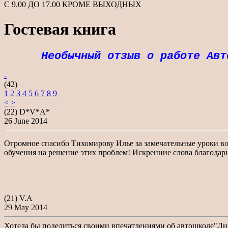
С 9.00 ДО 17.00 КРОМЕ ВЫХОДНЫХ
Гостевая книга
Необычный отзыв о работе Ав
-
(42)
1
2
3
4
5
6
7
8
9
<
>
(22) D*V*A*
26 June 2014
Огромное спасибо Тихомирову Илье за замечательные уроки вож
обучения на решение этих проблем! Искренние слова благодар
(21) V.A
29 May 2014
Хотела бы поделиться своими впечатлениями об автошколе"Ли