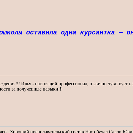
тошколы оставила одна курсантка — о
дения!!! Илья - настоящий профессионал, отлично чувствует не
ности за полученные навыки!!!
дер".Хороший преподавательский состав.Нас обучал Салов Юрий