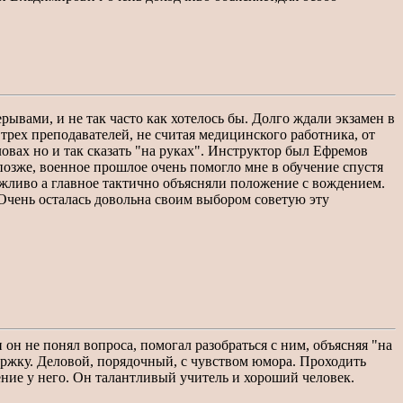
ывами, и не так часто как хотелось бы. Долго ждали экзамен в
рех преподавателей, не считая медицинского работника, от
ловах но и так сказать "на руках". Инструктор был Ефремов
 позже, военное прошлое очень помогло мне в обучение спустя
ежливо а главное тактично объясняли положение с вождением.
 Очень осталась довольна своим выбором советую эту
н не понял вопроса, помогал разобраться с ним, объясняя "на
ержку. Деловой, порядочный, с чувством юмора. Проходить
чение у него. Он талантливый учитель и хороший человек.