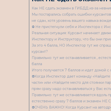
Как НЕ сдать экзамен в ГИБДД из-за невним
Мы постарались собрать ошибки курсантов 
не сдан, хотя уровень вашего навыка вожд
⛔ Не пристегнули себя и Инспектора с Инс
Реальная ситуация: Курсант начинает движ
Инспектору и Инструктору, что бы они прис
За это 4 балла, НО Инспектор тут же спраш
курсант?
Правильно: тут же останавливается , естес
балла
Итого получается 7 баллов и идет домой с
⛔Когда Инспектор дает команду «Найдите 
части» или «Найдите место для стоянки пар
прям сразу надо останавливаться у Вас ест
Правильно: тут же останавливается вдоль 
естественно сразу 7 баллов и экзамен НЕ С
⛔ОЧЕНЬ ВАЖНО! Когда Курсант на автодро