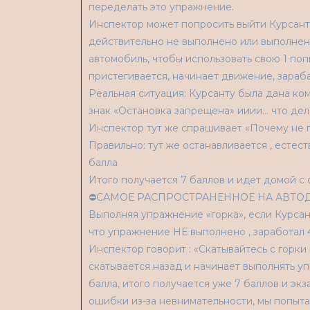
переделать это упражнение.
Инспектор может попросить выйти Курсанта
действительно не выполнено или выполнено
автомобиль, чтобы использовать свою 1 по
пристегивается, начинает движение, зараба
Реальная ситуация: Курсанту была дана ком
знак «Остановка запрещена» ииии… что дел
Инспектор тут же спрашивает «Почему не п
Правильно: тут же останавливается , естес
балла
Итого получается 7 баллов и идет домой с
⛔САМОЕ РАСПРОСТРАНЕННОЕ НА АВТО
Выполняя упражнение «горка», если Курсант
что упражнение НЕ выполнено , заработал 4
Инспектор говорит : «Скатывайтесь с горки
скатывается назад и начинает выполнять у
балла, итого получается уже 7 баллов и э
ошибки из-за невнимательности, мы попыта