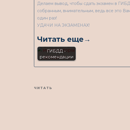
Делаем вывод, чтобы сдать экзамен в ГИБДД
собранным, внимательным, ведь все это Ва
один раз!
УДАЧИ НА ЭКЗАМЕНАХ!
Читать еще→
КАК СДАТЬ
ЭКЗАМЕН В
ГИБДД -
рекомендации
Предыдущая
ЧИТАТЬ
новость