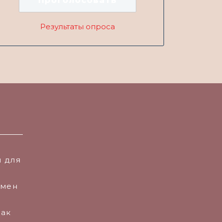
Результаты опроса
 для
амен
Как