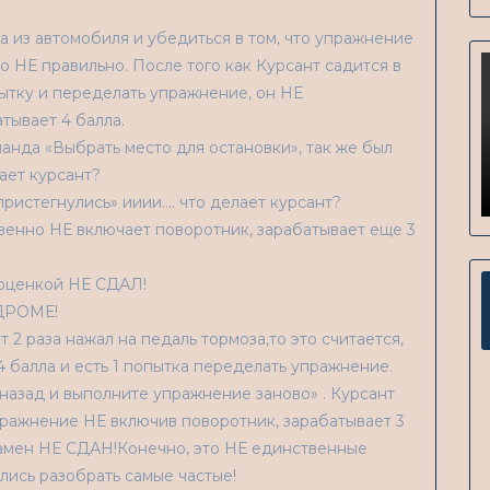
 из автомобиля и убедиться в том, что упражнение
 НЕ правильно. После того как Курсант садится в
пытку и переделать упражнение, он НЕ
тывает 4 балла.
анда «Выбрать место для остановки», так же был
ает курсант?
ристегнулись» ииии…. что делает курсант?
твенно НЕ включает поворотник, зарабатывает еще 3
 оценкой НЕ СДАЛ!
ДРОМЕ!
 2 раза нажал на педаль тормоза,то это считается,
 балла и есть 1 попытка переделать упражнение.
 назад и выполните упражнение заново» . Курсант
пражнение НЕ включив поворотник, зарабатывает 3
кзамен НЕ СДАН!Конечно, это НЕ единственные
лись разобрать самые частые!