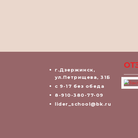
ОТ
г.Дзержинск,
ул.Петрищева, 31Б
с 9-17 без обеда
8-910-380-77-09
lider_school@bk.ru