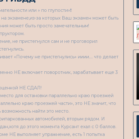
ательности или » по глупости»❗
на экзамене,из-за которых Ваш экзамен может быть
ения может быть просто замечательным!
труктором.
ение, не пристегнулся сам и не проговорил
тегнулись.
ивает «Почему не пристегнулись» ииии…. что делает
твенно НЕ включает поворотник, зарабатывает еще 3
 оценкой НЕ СДАЛ!
место для остановки параллельно краю проезжей
аллельно краю проезжей части», это НЕ значит, что
ь возможность найти это место.
припаркованных автомобилей, вторым рядом. И
дан,хотя до этого момента Курсант ехал с 0 баллов.
ме НЕ выполняет упражнение, есть 1 попытка