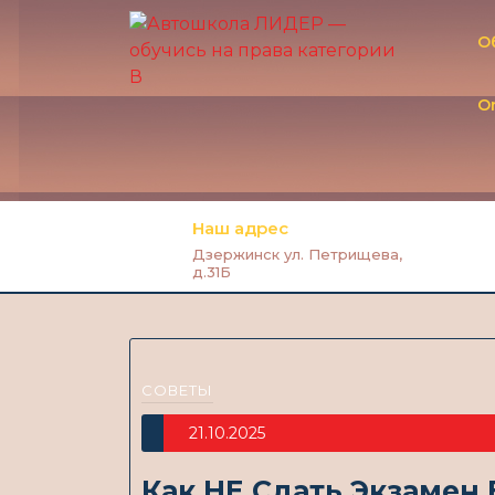
О
O
Наш адрес
Дзержинск ул. Петрищева,
д.31Б
СОВЕТЫ
21.10.2025
Как НЕ Сдать Экзамен