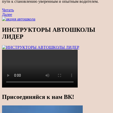
пути к становлению уверенным и опытным водителем.
Навигация
Предыдущая
Читать
новость
Читать
Далее
по
еще
записям
ИНСТРУКТОРЫ АВТОШКОЛЫ
ЛИДЕР
Присоединяйся к нам ВК!