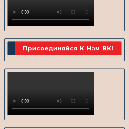
Присоединяйся К Нам ВК!