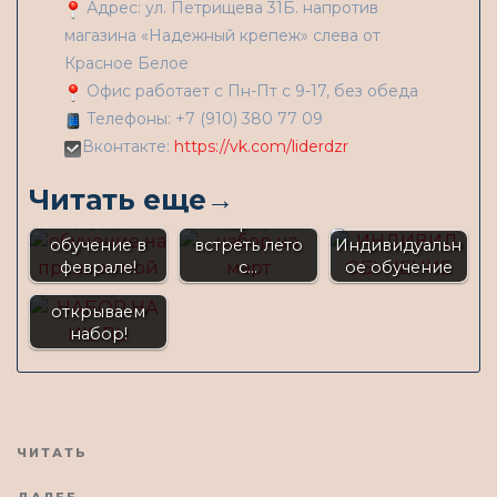
Адрес: ул. Петрищева 31Б. напротив
магазина «Надежный крепеж» слева от
Красное Белое
Офис работает с Пн-Пт с 9-17, без обеда
Телефоны: +7 (910) 380 77 09
Вконтакте:
https://vk.com/liderdzr
Запишись на
Читать еще→
обучение в
Начни
марте -
обучение в
встреть лето
Индивидуальн
Обучение в
феврале!
с…
ое обучение
июле -
открываем
набор!
Предыдущая
ЧИТАТЬ
новость