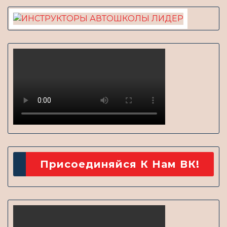
Присоединяйся К Нам ВК!