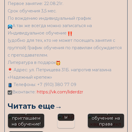
Первое занятие: 22.08.21г.
Срок обучения 3,5 мес.
По вождению индивидуальный график
А так же всегда можно записаться на
Индивидуальное обучение
(удобно для тех, кто не может посещать занятия с
группой) График обучения по правилам обсуждается
с преподавателем.
Литература в подарок
Адрес: ул. Петрищева 31Б. напротив магазина
«Надежный крепеж»
Телефоны: +7 (910) 380 77 09
Набо
Вконтакте:
https://vk.com/liderdzr
р в
майск
КВАДРОЦИКЛ
Читать еще→
ие
- открываем
групп
Август -
набор на
ОТКРЫВАЕМ
ы
приглашаем
обучение на
НАБОР НА
на обучение!
права
КАТЕГОРИЮ