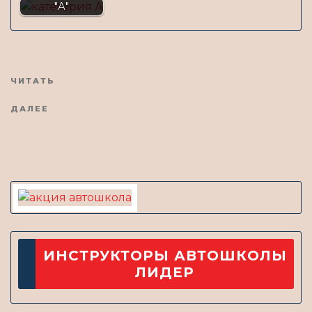
"А"
Предыдущая
ЧИТАТЬ
новость
Читать
ДАЛЕЕ
еще
ИНСТРУКТОРЫ АВТОШКОЛЫ
ЛИДЕР