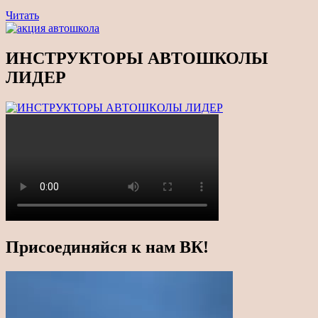
Навигация
Предыдущая
Читать
новость
по
записям
ИНСТРУКТОРЫ АВТОШКОЛЫ
ЛИДЕР
Присоединяйся к нам ВК!