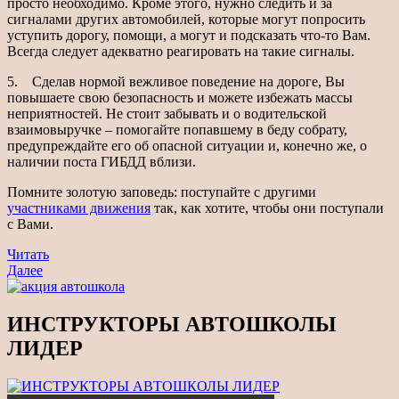
просто необходимо. Кроме этого, нужно следить и за
сигналами других автомобилей, которые могут попросить
уступить дорогу, помощи, а могут и подсказать что-то Вам.
Всегда следует адекватно реагировать на такие сигналы.
5. Сделав нормой вежливое поведение на дороге, Вы
повышаете свою безопасность и можете избежать массы
неприятностей. Не стоит забывать и о водительской
взаимовыручке – помогайте попавшему в беду собрату,
предупреждайте его об опасной ситуации и, конечно же, о
наличии поста ГИБДД вблизи.
Помните золотую заповедь: поступайте с другими
участниками движения
так, как хотите, чтобы они поступали
с Вами.
Навигация
Предыдущая
Читать
новость
Читать
Далее
по
еще
записям
ИНСТРУКТОРЫ АВТОШКОЛЫ
ЛИДЕР