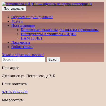
Поступающим
Обучаем индивидуально!
Услуги
Поступающим
Банковские реквизиты для оплаты госпошлины
Инструкторы Автошколы ЛИДЕР
НАМ 15 ЛЕТ
Документы
Online запись
Закажи обратный звонок!
Search
Наш адрес
Дзержинск ул. Петрищева, д.31Б
Наши контакты
8-910-380-77-09
Мы работаем