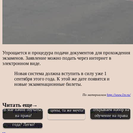
Упрощается и процедура подачи документов для прохождения
экзаменов. Заявление можно подать через интернет в
электронном виде.
Новая система должна вступить в силу уже 1
сентября этого года. К этой же дате появятся и
новые экзаменационные билеты.
По материалам
http://www.1tv.ru/
Обучение на права
КВАДРОЦИКЛ -
Читать еще→
категории B - новые
В мае начни обучаться
открываем набор на
цены, та же мечта!
на права!
обучение на права
Права к весне 2026
года? Легко!