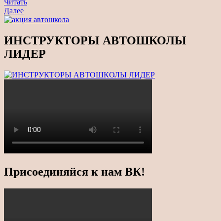
Навигация
Предыдущая
Читать
новость
Читать
Далее
по
еще
записям
ИНСТРУКТОРЫ АВТОШКОЛЫ
ЛИДЕР
Присоединяйся к нам ВК!