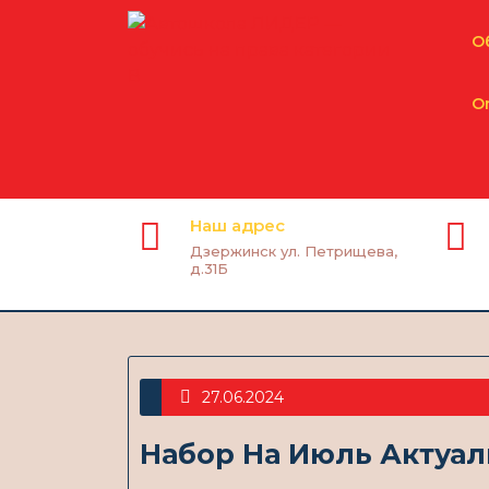
О
O
Наш адрес
Дзержинск ул. Петрищева,
д.31Б
27.06.2024
Набор На Июль Актуа