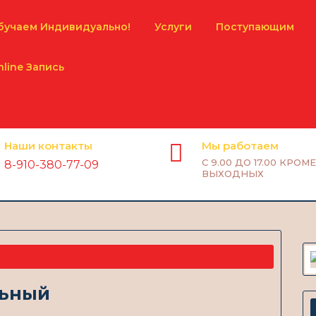
бучаем Индивидуально!
Услуги
Поступающим
nline Запись
Наши контакты
Мы работаем
С 9.00 ДО 17.00 КРОМЕ
8-910-380-77-09
ВЫХОДНЫХ
льный
Набо