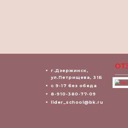
ОТ
г.Дзержинск,
ул.Петрищева, 31Б
с 9-17 без обеда
8-910-380-77-09
lider_school@bk.ru