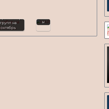
р в
майск
ие
групп
крыт набор
ы
групп на
октябрь